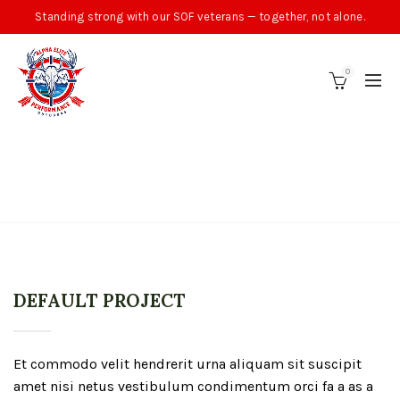
Standing strong with our SOF veterans — together, not alone.
0
A FUSCE FRINGILLA
SCELERISQUE
DEFAULT PROJECT
Et commodo velit hendrerit urna aliquam sit suscipit
amet nisi netus vestibulum condimentum orci fa a as a